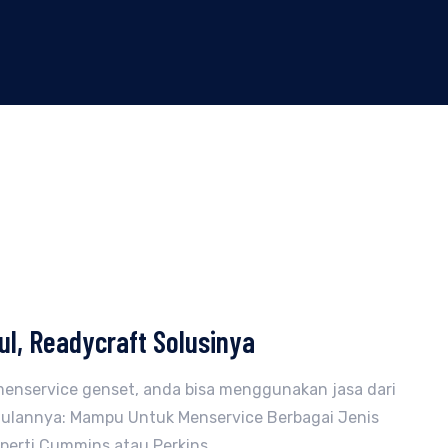
ul, Readycraft Solusinya
menservice genset, anda bisa menggunakan jasa dari
ggulannya: Mampu Untuk Menservice Berbagai Jenis
rti Cummins atau Perkins,...