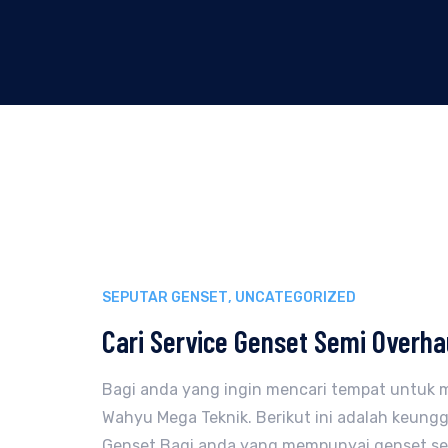
SEPUTAR GENSET
,
UNCATEGORIZED
Cari Service Genset Semi Overha
Bagi anda yang ingin mencari tempat untuk 
Wahyu Mega Teknik. Berikut ini adalah keun
Genset Bagi anda yang mempunyai genset sepe